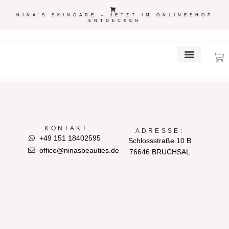
NINA’S SKINCARE – JETZT IM ONLINESHOP
ENTDECKEN
Autor:
admin
PERMANENT MAKEUP
NINA’S skincare
KONTAKT:
ADRESSE:
+49 151 18402595
Schlossstraße 10 B
office@ninasbeauties.de
76646 BRUCHSAL